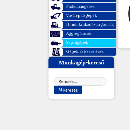
Vasútépítő gépek
Padkahangerek
Vasútépítő gépek
Homlokrakodó-targoncák
Homlokrakodó-targoncák
Aggregátorok
Aggregátorok
Seprűgépek
Seprűgépek
Gépek, felszerelések
Gépek, felszerelések
Munkagép-kereső
Keresés
Keresés