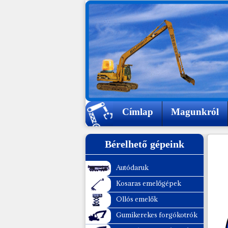
Autódaruk
Kosaras emelőgépek
Ollós emelők
Címlap
Magunkról
Gumikerekes forgókotrók
Lánctalpas forgókotrók
Bérelhető gépeink
Dózerek
Autódaruk
Mini rakódók, árokásók
Kosaras emelőgépek
Traktor-kotró-rakodók
Ollós emelők
Gumikerekes forgókotrók
Homlok-rakodók