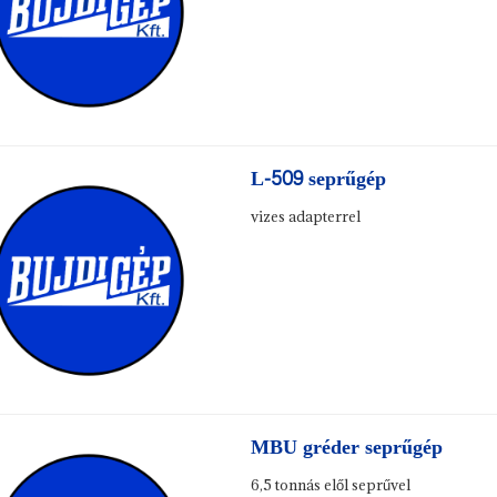
L-509 seprűgép
vizes adapterrel
MBU gréder seprűgép
6,5 tonnás elől seprűvel