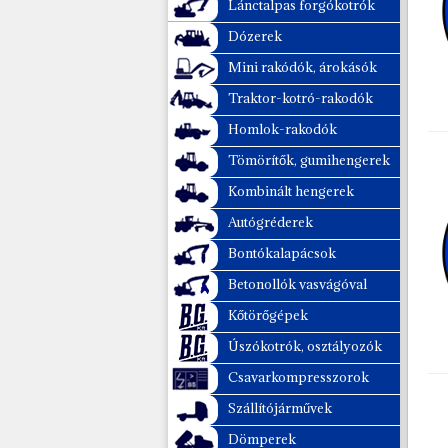
Lánctalpas forgókotrók
Tömörítők, gumihengerek
Dózerek
Kombinált hengerek
Mini rakódók, árokásók
Autógréderek
Traktor-kotró-rakodók
Homlok-rakodók
Bontókalapácsok
Tömörítők, gumihengerek
Betonollók vasvágóval
Kombinált hengerek
Kőtörőgépek
Autógréderek
Bontókalapácsok
Úszókotrók, osztályozók
Betonollók vasvágóval
Csavarkompresszorok
Kőtörőgépek
Szállítójárművek
Úszókotrók, osztályozók
Csavarkompresszorok
Dömperek
Szállítójárművek
Padkahangerek
Dömperek