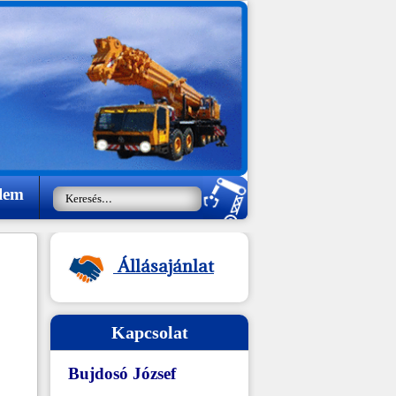
lem
Állásajánlat
Kapcsolat
Bujdosó József