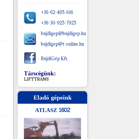
+36-62-495-616
+36-30-925-7925
bujdigep@bujdigep.hu
bujdigep@t-online.hu
BujdiGép Kft.
Társcégünk:
LIFTTRANS
Eladó
gépeink
ATLASZ 1602