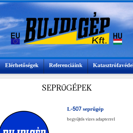
Elérhetőségek
Referenciáink
Katasztrófavéde
SEPRŰGÉPEK
L-507 seprűgép
begyűjtős vizes adapterrel